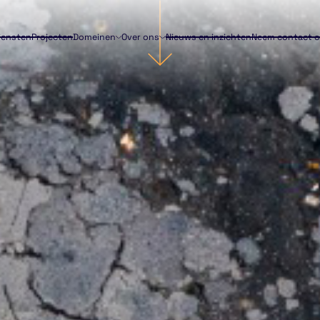
iensten
Projecten
Domeinen
Over ons
Nieuws en inzichten
Neem contact 