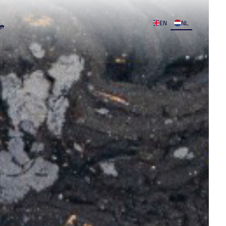
EN
NL
op