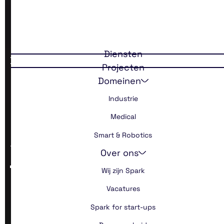
Diensten
Back
Projecten
Domeinen
iF Award voor
Industrie
Sustainder
Medical
Avance
Smart & Robotics
Over ons
Wij zijn Spark
Vacatures
Spark for start-ups