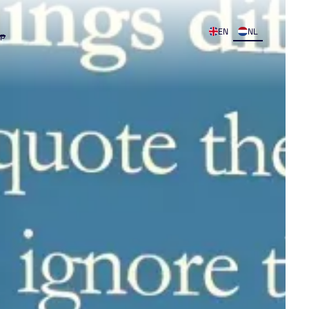
EN
NL
op