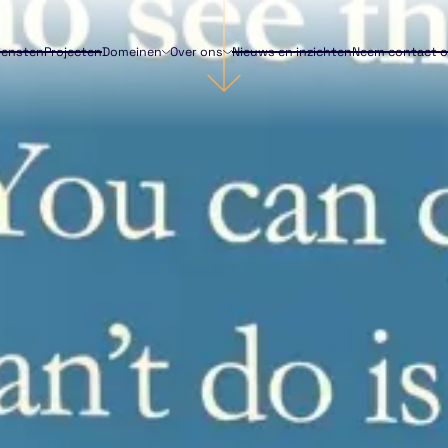
iensten
Projecten
Domeinen
Over ons
Nieuws en inzichten
Neem contact 