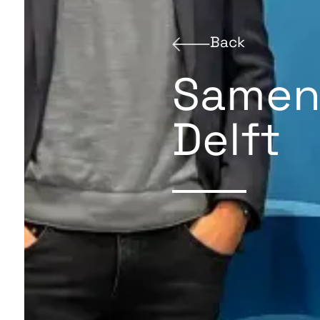
Back
Samen
Delft