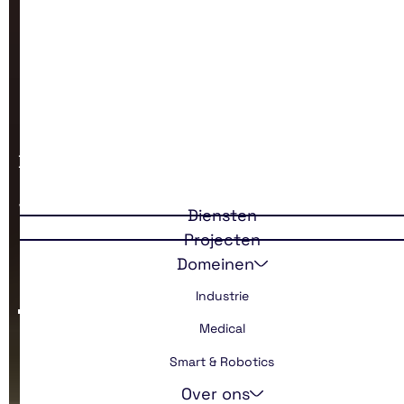
Back
Van gebruiker
Diensten
Projecten
naar product
Domeinen
Industrie
Medical
Smart & Robotics
Over ons