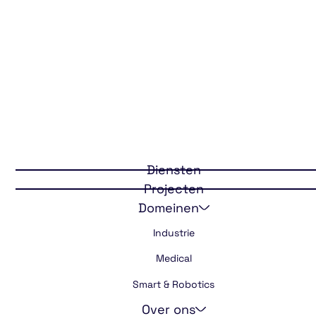
Back
Het creëren van
een succesvol
ontwerp draait
Diensten
Projecten
om het bereiken
Domeinen
van de perfecte
Industrie
balans
Medical
Smart & Robotics
Over ons