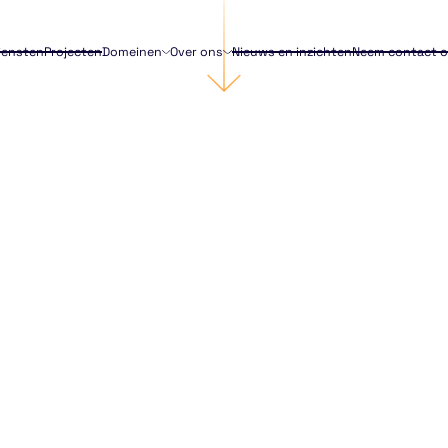
iensten
Projecten
Domeinen
Over ons
Nieuws en inzichten
Neem contact 