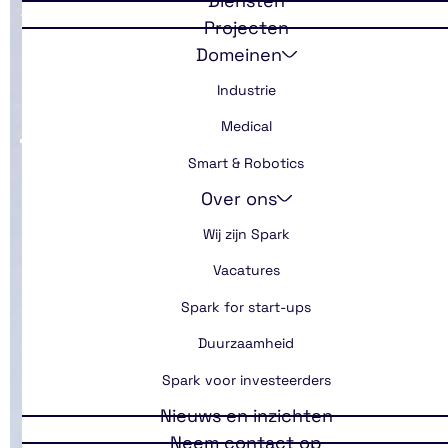
Diensten
Back
Projecten
Domeinen
Het robot tijdperk
Industrie
Medical
Smart & Robotics
Over ons
Wij zijn Spark
Vacatures
Spark for start-ups
Duurzaamheid
Spark voor investeerders
Nieuws en inzichten
Neem contact op