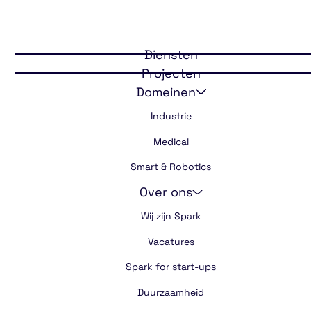
Designing a
Diensten
quality coffee
Projecten
Domeinen
experience
Industrie
Medical
Smart & Robotics
Over ons
Wij zijn Spark
Vacatures
Spark for start-ups
Duurzaamheid