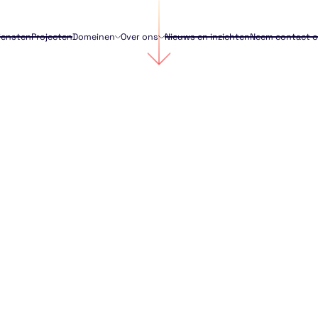
iensten
Projecten
Domeinen
Over ons
Nieuws en inzichten
Neem contact 